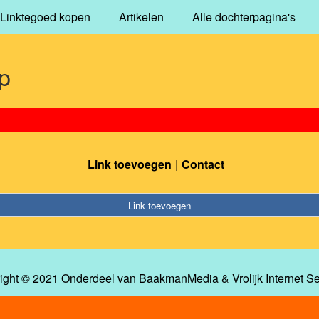
Linktegoed kopen
Artikelen
Alle dochterpagina's
p
Link toevoegen
Contact
Link toevoegen
ight © 2021 Onderdeel van
BaakmanMedia
&
Vrolijk Internet S